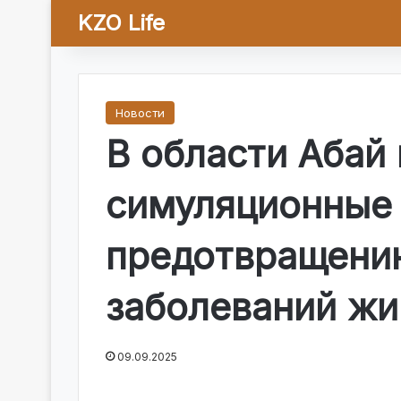
KZO Life
Новости
В области Абай
симуляционные 
предотвращени
заболеваний ж
09.09.2025