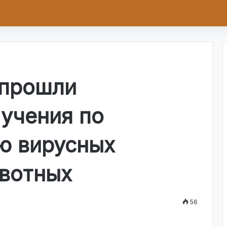
 прошли
учения по
ю вирусных
ивотных
56