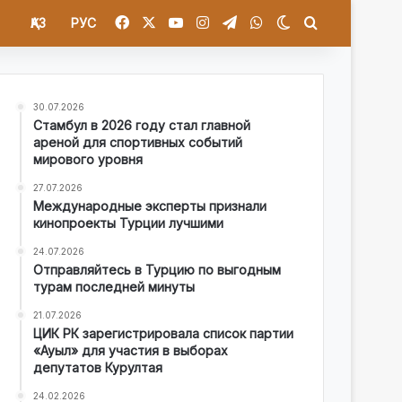
Facebook
X
YouTube
Instagram
Telegram
WhatsApp
Switch skin
Іздеу
ҚАЗ
РУС
30.07.2026
Стамбул в 2026 году стал главной
ареной для спортивных событий
мирового уровня
27.07.2026
Международные эксперты признали
кинопроекты Турции лучшими
24.07.2026
Отправляйтесь в Турцию по выгодным
турам последней минуты
21.07.2026
ЦИК РК зарегистрировала список партии
«Ауыл» для участия в выборах
депутатов Курултая
24.02.2026