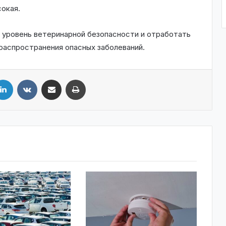
окая.
уровень ветеринарной безопасности и отработать
распространения опасных заболеваний.
LinkedIn
VKontakte
Share via Email
Print