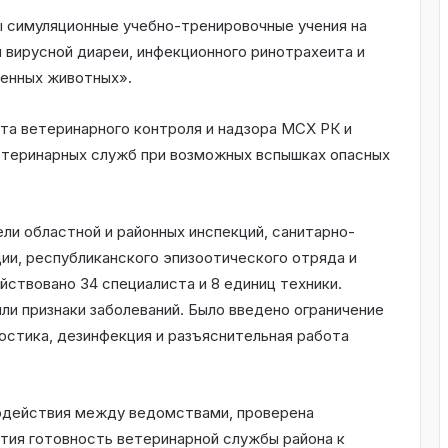
ы симуляционные учебно-тренировочные учения на
 вирусной диареи, инфекционного ринотрахеита и
венных животных».
та ветеринарного контроля и надзора МСХ РК и
етеринарных служб при возможных вспышках опасных
ли областной и районных инспекций, санитарно-
ии, республиканского эпизоотического отряда и
йствовано 34 специалиста и 8 единиц техники.
ли признаки заболеваний. Было введено ограничение
остика, дезинфекция и разъяснительная работа
модействия между ведомствами, проверена
тия готовность ветеринарной службы района к