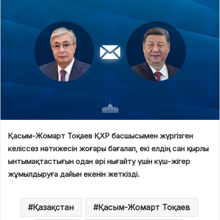
Қасым-Жомарт Тоқаев ҚХР басшысымен жүргізген
келіссөз нәтижесін жоғары бағалап, екі елдің сан қырлы
ынтымақтастығын одан әрі нығайту үшін күш-жігер
жұмылдыруға дайын екенін жеткізді.
Қазақстан
Қасым-Жомарт Тоқаев