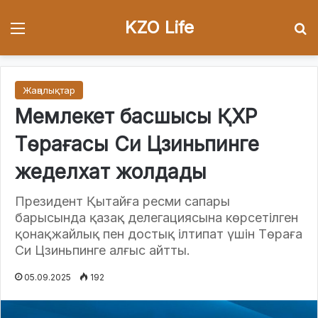
KZO Life
Menu
І
Жаңалықтар
Мемлекет басшысы ҚХР
Төрағасы Си Цзиньпинге
жеделхат жолдады
Президент Қытайға ресми сапары
барысында қазақ делегациясына көрсетілген
қонақжайлық пен достық ілтипат үшін Төраға
Си Цзиньпинге алғыс айтты.
05.09.2025
192