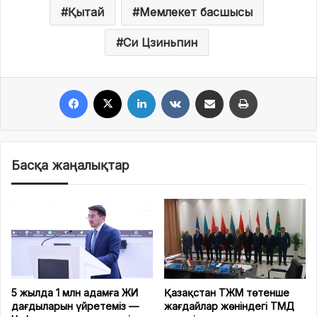
Қытай
Мемлекет басшысы
Си Цзиньпин
Facebook
X
LinkedIn
VKontakte
Share via Email
Print
Басқа жаңалықтар
5 жылда 1 млн адамға ЖИ
Қазақстан ТЖМ төтенше
дағдыларын үйретеміз —
жағдайлар жөніндегі ТМД