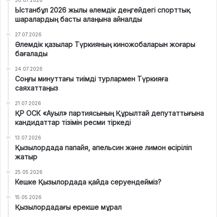
30.07.2026
Ыстанбұл 2026 жылы әлемдік деңгейдегі спорттық
шаралардың басты алаңына айналды
27.07.2026
Әлемдік қазылар Түркияның киножобаларын жоғары
бағалады
24.07.2026
Соңғы минуттағы тиімді турлармен Түркияға
саяхаттаңыз
21.07.2026
ҚР ОСК «Ауыл» партиясының Құрылтай депутаттығына
кандидаттар тізімін ресми тіркеді
13.07.2026
Қызылордада папайя, апельсин және лимон өсіріліп
жатыр
25.05.2026
Кешке Қызылордада қайда серуендейміз?
15.05.2026
Қызылордадағы ерекше мұрал