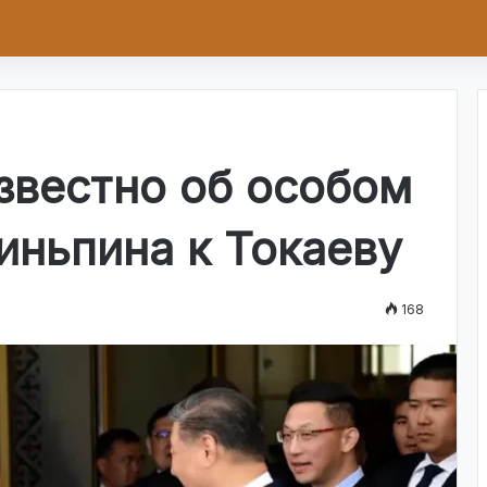
известно об особом
иньпина к Токаеву
168