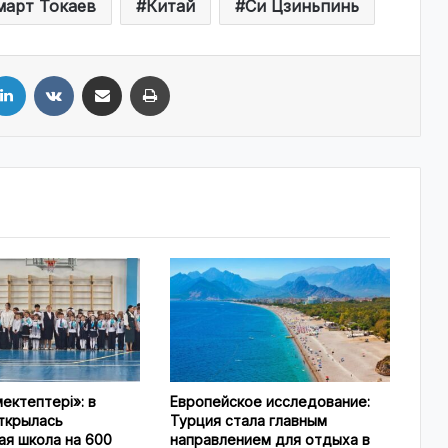
арт Токаев
Китай
Си Цзиньпинь
LinkedIn
VKontakte
Share via Email
Print
ектептері»: в
Европейское исследование:
ткрылась
Турция стала главным
я школа на 600
направлением для отдыха в