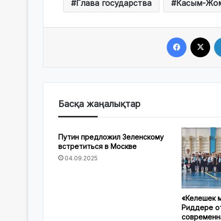
Глава государства
Касым-Жом
Facebook
X
Басқа жаңалықтар
Путин предложил Зеленскому
встретиться в Москве
04.09.2025
«Келешек м
Риддере о
современна