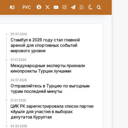
Facebook
X
YouTube
Instagram
Telegram
WhatsApp
Switch skin
Іздеу
ҚАЗ
РУС
30.07.2026
Стамбул в 2026 году стал главной
ареной для спортивных событий
мирового уровня
27.07.2026
Международные эксперты признали
кинопроекты Турции лучшими
24.07.2026
Отправляйтесь в Турцию по выгодным
турам последней минуты
21.07.2026
ЦИК РК зарегистрировала список партии
«Ауыл» для участия в выборах
депутатов Курултая
24.02.2026