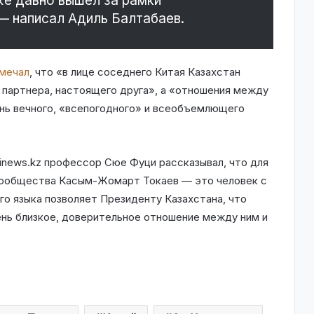
же давно вышел за рамки
— написал Адиль Балтабаев.
мечал
, что «в лице соседнего Китая Казахстан
 партнера, настоящего друга», а «отношения между
ень вечного, «всепогодного» и всеобъемлющего
inews.kz профессор Сюе Фуци рассказывал, что для
сообщества Касым-Жомарт Токаев — это человек с
го языка позволяет Президенту Казахстана, что
ень близкое, доверительное отношение между ним и