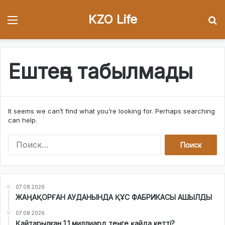
KZO Life
Menu
І
Ештеңе табылмады
It seems we can’t find what you’re looking for. Perhaps searching
can help.
Н
а
й
т
и
07.08.2026
:
ЖАҢАҚОРҒАН АУДАНЫНДА ҚҰС ФАБРИКАСЫ АШЫЛДЫ
07.08.2026
Қайтарылған 1,1 миллиард теңге қайда кетті?