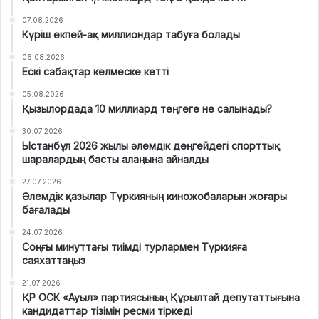
07.08.2026
Күріш екпей-ақ миллиондар табуға болады
06.08.2026
Ескі сабақтар келмеске кетті
05.08.2026
Қызылордада 10 миллиард теңгеге не салынады?
30.07.2026
Ыстанбұл 2026 жылы әлемдік деңгейдегі спорттық
шаралардың басты алаңына айналды
27.07.2026
Әлемдік қазылар Түркияның киножобаларын жоғары
бағалады
24.07.2026
Соңғы минуттағы тиімді турлармен Түркияға
саяхаттаңыз
21.07.2026
ҚР ОСК «Ауыл» партиясының Құрылтай депутаттығына
кандидаттар тізімін ресми тіркеді