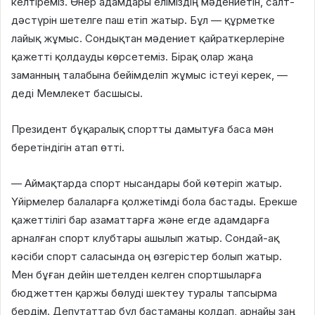
келтіреміз. Өнер адамдары еліміздің мәдениетін, салт-
дәстүрін шетелге паш етіп жатыр. Бұл — құрметке
лайық жұмыс. Сондықтан мәдениет қайраткерлеріне
қажетті қолдауды көрсетеміз. Бірақ олар жаңа
заманның талабына бейімделіп жұмыс істеуі керек, —
деді Мемлекет басшысы.
Президент бұқаралық спортты дамытуға баса мән
беретіндігін атап өтті.
— Аймақтарда спорт нысандары бой көтеріп жатыр.
Үйірмелер балаларға қолжетімді бола бастады. Ерекше
қажеттілігі бар азаматтарға және егде адамдарға
арналған спорт клубтары ашылып жатыр. Сондай-ақ
кәсіби спорт саласында оң өзгерістер болып жатыр.
Мен бұған дейін шетелден келген спортшыларға
бюджеттен қаржы бөлуді шектеу туралы тапсырма
бердім. Депутаттар бұл бастаманы қолдап, арнайы заң