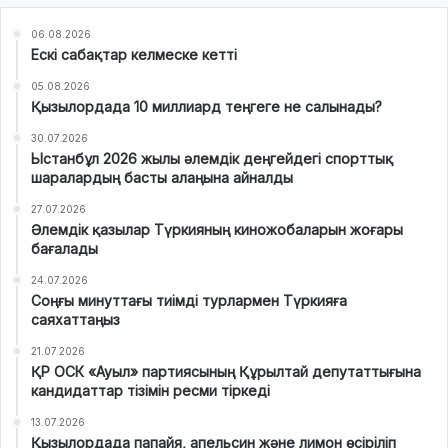
06.08.2026
Ескі сабақтар келмеске кетті
05.08.2026
Қызылордада 10 миллиард теңгеге не салынады?
30.07.2026
Ыстанбұл 2026 жылы әлемдік деңгейдегі спорттық
шаралардың басты алаңына айналды
27.07.2026
Әлемдік қазылар Түркияның киножобаларын жоғары
бағалады
24.07.2026
Соңғы минуттағы тиімді турлармен Түркияға
саяхаттаңыз
21.07.2026
ҚР ОСК «Ауыл» партиясының Құрылтай депутаттығына
кандидаттар тізімін ресми тіркеді
13.07.2026
Қызылордада папайя, апельсин және лимон өсіріліп