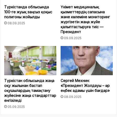
Түркістанда облысында
Үкімет медициналық
100-ге жуық заңсыз қоқыс
қызметтердің сапасына
полигоны жойылды
және көлеміне мониторинг
жүргізетін жаңа жүйе
08.09.2025
қалыптастыруға тиіс —
Президент
09.09.2025
Түркістан облысында жаңа
Сергей Мехнин:
оқу жылынан бастап
«Президент Жолдауы – әр
оқушылардың тамақтану
еңбек адамы үшін бағдар»
жүйесіне жаңа стандарттар
08.09.2025
енгізіледі
05.09.2025