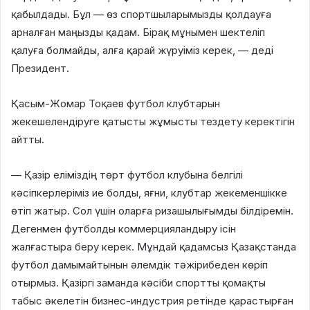
қабылдады. Бұл — өз спортшыларымызды қолдауға
арналған маңызды қадам. Бірақ мұнымен шектеліп
қалуға болмайды, алға қарай жүруіміз керек, — деді
Президент.
Қасым-Жомар Тоқаев футбол клубтарын
жекешелендіруге қатысты жұмысты тездету керектігін
айтты.
— Қазір еліміздің төрт футбол клубына белгілі
кәсіпкерлеріміз ие болды, яғни, клубтар жекеменшікке
өтіп жатыр. Сол үшін оларға ризашылығымды білдіремін.
Дегенмен футболды коммерцияландыру ісін
жалғастыра беру керек. Мұндай қадамсыз Қазақстанда
футбол дамымайтынын әлемдік тәжірибеден көріп
отырмыз. Қазіргі заманда кәсіби спортты қомақты
табыс әкелетін бизнес-индустрия ретінде қарастырған