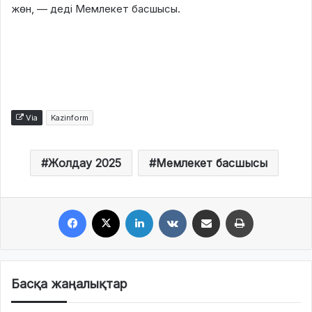
жөн, — деді Мемлекет басшысы.
Via
Kazinform
Жолдау 2025
Мемлекет басшысы
Facebook
X
LinkedIn
VKontakte
Share via Email
Print
Басқа жаңалықтар