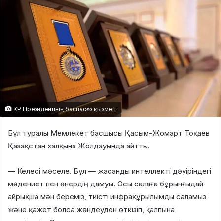
ҚР Президентінің баспасөз қызметі
Бұл туралы Мемлекет басшысы Қасым-Жомарт Тоқаев
Қазақстан халқына Жолдауында айтты.
— Келесі мәселе. Бұл — жасанды интеллекті дәуіріндегі
мәдениет пен өнердің дамуы. Осы салаға бұрынғыдай
айрықша мән береміз, тиісті инфрақұрылымды саламыз
және қажет болса жөндеуден өткізіп, қалпына