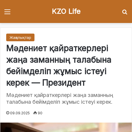
KZO Life
Menu
І
Жаңалықтар
Мәдениет қайраткерлері
жаңа заманның талабына
бейімделіп жұмыс істеуі
керек — Президент
Мәдениет қайраткерлері жаңа заманның
талабына бейімделіп жұмыс істеуі керек.
09.09.2025
90