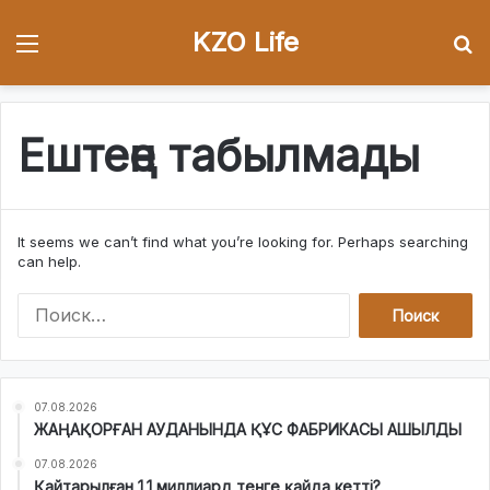
KZO Life
Menu
І
Ештеңе табылмады
It seems we can’t find what you’re looking for. Perhaps searching
can help.
Н
а
й
т
и
07.08.2026
:
ЖАҢАҚОРҒАН АУДАНЫНДА ҚҰС ФАБРИКАСЫ АШЫЛДЫ
07.08.2026
Қайтарылған 1,1 миллиард теңге қайда кетті?