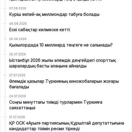
07.08.2026
Күріш екпей-ақ миллиондар табуға болады
06.08.2026
Ескі сабақтар келмеске кетті
05.08.2026
Қызылордада 10 миллиард теңгеге не салынады?
30.07.2026
Ыстанбұл 2026 жылы әлемдік деңгейдегі спорттық
шаралардың басты алаңына айналды
27.07.2026
Әлемдік қазылар Түркияның киножобаларын жоғары
бағалады
24.07.2026
Соңғы минуттағы тиімді турлармен Түркияға
саяхаттаңыз
21.07.2026
ҚР ОСК «Ауыл» партиясының Құрылтай депутаттығына
кандидаттар тізімін ресми тіркеді