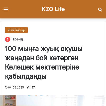
KZO Life
Menu
І
Жаңалықтар
Тренд
100 мыңға жуық оқушы
жаңадан бой көтерген
Келешек мектептеріне
қабылданды
04.09.2025
157