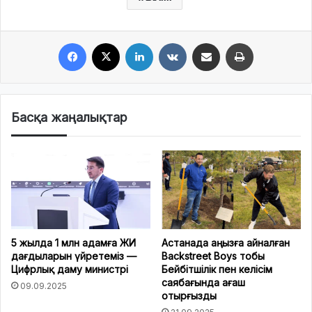
Facebook
X
LinkedIn
VKontakte
Share via Email
Print
Басқа жаңалықтар
5 жылда 1 млн адамға ЖИ
Астанада аңызға айналған
дағдыларын үйретеміз —
Backstreet Boys тобы
Цифрлық даму министрі
Бейбітшілік пен келісім
саябағында ағаш
09.09.2025
отырғызды