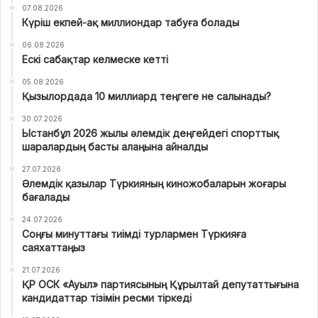
07.08.2026
Күріш екпей-ақ миллиондар табуға болады
06.08.2026
Ескі сабақтар келмеске кетті
05.08.2026
Қызылордада 10 миллиард теңгеге не салынады?
30.07.2026
Ыстанбұл 2026 жылы әлемдік деңгейдегі спорттық
шаралардың басты алаңына айналды
27.07.2026
Әлемдік қазылар Түркияның киножобаларын жоғары
бағалады
24.07.2026
Соңғы минуттағы тиімді турлармен Түркияға
саяхаттаңыз
21.07.2026
ҚР ОСК «Ауыл» партиясының Құрылтай депутаттығына
кандидаттар тізімін ресми тіркеді