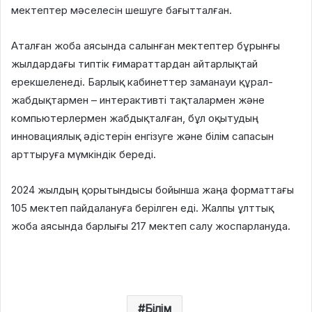
мектептер мәселесін шешуге бағытталған.
Аталған жоба аясында салынған мектептер бұрынғы
жылдардағы типтік ғимараттардан айтарлықтай
ерекшеленеді. Барлық кабинеттер заманауи құрал-
жабдықтармен – интерактивті тақталармен және
компьютерлермен жабдықталған, бұл оқытудың
инновациялық әдістерін енгізуге және білім сапасын
арттыруға мүмкіндік береді.
2024 жылдың қорытындысы бойынша жаңа форматтағы
105 мектеп пайдалануға берілген еді. Жалпы ұлттық
жоба аясында барлығы 217 мектеп салу жоспарлануда.
Білім