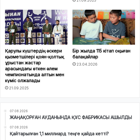
21.09.2025
Қарулы күштердің әскери
Бір жылда 115 кітап оқыған
қызметшілері қоян-қолтық
балақайлар
ұрыстан жастар
23.04.2026
арасындағы өткен әлем
чемпионатында алтын мен
күміс олжалады
21.09.2025
07.08.2026
ЖАҢАҚОРҒАН АУДАНЫНДА ҚҰС ФАБРИКАСЫ АШЫЛДЫ
07.08.2026
Қайтарылған 1,1 миллиард теңге қайда кетті?