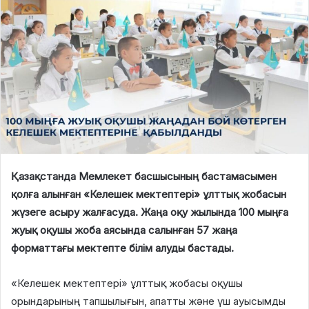
Қазақстанда Мемлекет басшысының бастамасымен
қолға алынған «Келешек мектептері» ұлттық жобасын
жүзеге асыру жалғасуда. Жаңа оқу жылында 100 мыңға
жуық оқушы жоба аясында салынған 57 жаңа
форматтағы мектепте білім алуды бастады.
«Келешек мектептері» ұлттық жобасы оқушы
орындарының тапшылығын, апатты және үш ауысымды