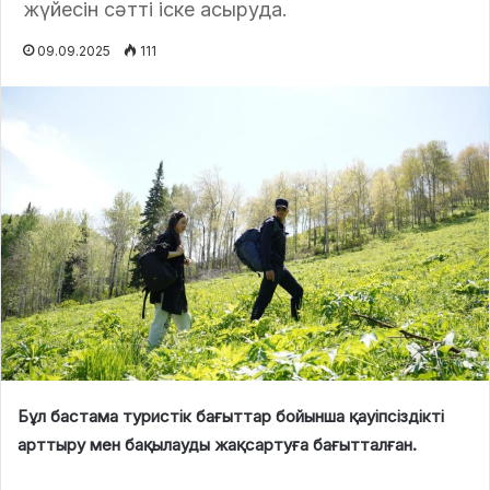
жүйесін сәтті іске асыруда.
09.09.2025
111
Бұл бастама туристік бағыттар бойынша қауіпсіздікті
арттыру мен бақылауды жақсартуға бағытталған.