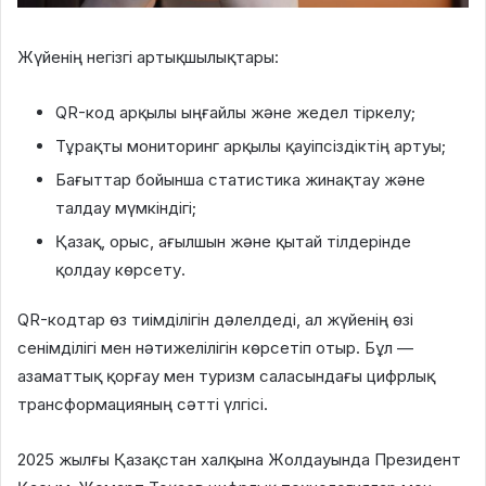
Жүйенің негізгі артықшылықтары:
QR-код арқылы ыңғайлы және жедел тіркелу;
Тұрақты мониторинг арқылы қауіпсіздіктің артуы;
Бағыттар бойынша статистика жинақтау және
талдау мүмкіндігі;
Қазақ, орыс, ағылшын және қытай тілдерінде
қолдау көрсету.
QR-кодтар өз тиімділігін дәлелдеді, ал жүйенің өзі
сенімділігі мен нәтижелілігін көрсетіп отыр. Бұл —
азаматтық қорғау мен туризм саласындағы цифрлық
трансформацияның сәтті үлгісі.
2025 жылғы Қазақстан халқына Жолдауында Президент