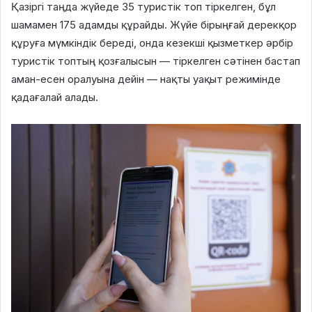
Қазіргі таңда жүйеде 35 туристік топ тіркелген, бұл
шамамен 175 адамды құрайды. Жүйе бірыңғай дерекқор
құруға мүмкіндік береді, онда кезекші қызметкер әрбір
туристік топтың қозғалысын — тіркелген сәтінен бастап
аман-есен оралуына дейін — нақты уақыт режимінде
қадағалай алады.