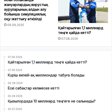
жануарлардың вирустық
ауруларының алдын алу
бойынша симуляциялық
оқу-жаттығу өткізілді
09.09.2025
Қайтарылған 1,1 миллиард
теңге қайда кетті?
07.08.2026
07.08.2026
Қайтарылған 1,1 миллиард теңге қайда кетті?
07.08.2026
Күріш екпей-ақ миллиондар табуға болады
06.08.2026
Ескі сабақтар келмеске кетті
05.08.2026
Қызылордада 10 миллиард теңгеге не салынады?
30.07.2026