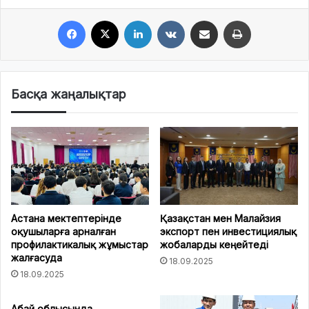
Facebook
X
LinkedIn
VKontakte
Share via Email
Print
Басқа жаңалықтар
Астана мектептерінде
Қазақстан мен Малайзия
оқушыларға арналған
экспорт пен инвестициялық
профилактикалық жұмыстар
жобаларды кеңейтеді
жалғасуда
18.09.2025
18.09.2025
Абай облысында