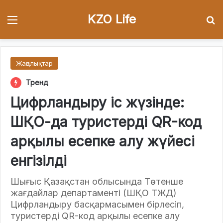
KZO Life
Menu
І
Жаңалықтар
Тренд
Цифрландыру іс жүзінде:
ШҚО-да туристерді QR-код
арқылы есепке алу жүйесі
енгізілді
Шығыс Қазақстан облысында Төтенше
жағдайлар департаменті (ШҚО ТЖД)
Цифрландыру басқармасымен бірлесіп,
туристерді QR-код арқылы есепке алу