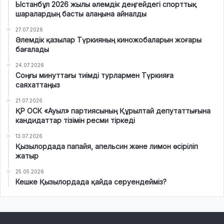
Ыстанбұл 2026 жылы әлемдік деңгейдегі спорттық
шаралардың басты алаңына айналды
27.07.2026
Әлемдік қазылар Түркияның киножобаларын жоғары
бағалады
24.07.2026
Соңғы минуттағы тиімді турлармен Түркияға
саяхаттаңыз
21.07.2026
ҚР ОСК «Ауыл» партиясының Құрылтай депутаттығына
кандидаттар тізімін ресми тіркеді
13.07.2026
Қызылордада папайя, апельсин және лимон өсіріліп
жатыр
25.05.2026
Кешке Қызылордада қайда серуендейміз?