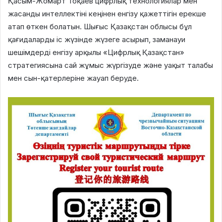
Қасым-Жомарт Тоқаев цифрлық технологиялар мен
жасанды интеллектіні кеңінен енгізу қажеттігін ерекше
атап өткен болатын. Шығыс Қазақстан облысы бұл
қағидаларды іс жүзінде жүзеге асырып, заманауи
шешімдерді енгізу арқылы «Цифрлық Қазақстан»
стратегиясына сай жұмыс жүргізуде және уақыт талабы
мен сын-қатерлеріне жауап беруде.