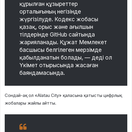
құрылған құзыреттер
орталығының негізінде
жүргізілуде. Кодекс жобасы
қазақ, орыс және ағылшын
тілдерінде GitHub сайтында
жарияланады. Құжат Мемлекет
басшысы белгілеген мерзімде
қабылданатын болады, — деді ол
Үкімет отырысында жасаған
баяндамасында.
Сондай-ақ ол «Alatau City» қаласына қатысты цифрлық
жобалары жайлы айтты.