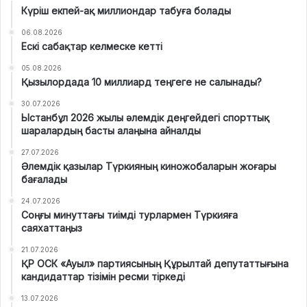
Күріш екпей-ақ миллиондар табуға болады
06.08.2026
Ескі сабақтар келмеске кетті
05.08.2026
Қызылордада 10 миллиард теңгеге не салынады?
30.07.2026
Ыстанбұл 2026 жылы әлемдік деңгейдегі спорттық
шаралардың басты алаңына айналды
27.07.2026
Әлемдік қазылар Түркияның киножобаларын жоғары
бағалады
24.07.2026
Соңғы минуттағы тиімді турлармен Түркияға
саяхаттаңыз
21.07.2026
ҚР ОСК «Ауыл» партиясының Құрылтай депутаттығына
кандидаттар тізімін ресми тіркеді
13.07.2026