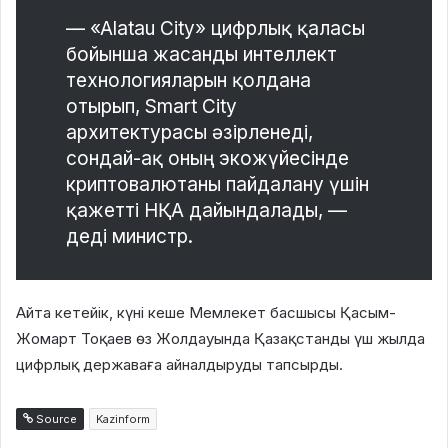
— «Alatau City» цифрлық қаласы
бойынша жасанды интеллект
технологияларын қолдана
отырып, Smart City
архитектурасы әзірленеді,
сондай-ақ оның экожүйесінде
криптовалютаны пайдалану үшін
қажетті НҚА дайындалады, —
деді министр.
Айта кетейік, күні кеше Мемлекет басшысы Қасым-
Жомарт Тоқаев өз Жолдауында Қазақстанды үш жылда
цифрлық державаға айналдыруды тапсырды.
Source
Kazinform