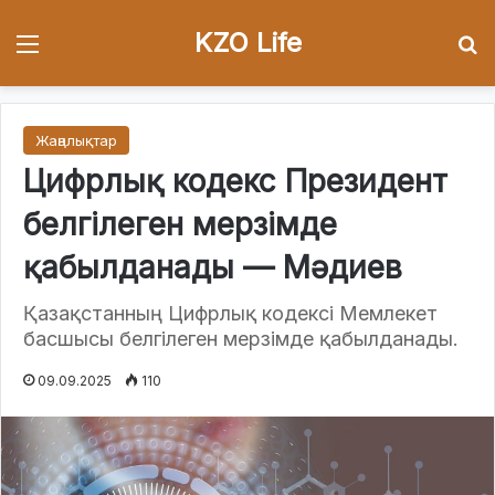
KZO Life
Menu
І
Жаңалықтар
Цифрлық кодекс Президент
белгілеген мерзімде
қабылданады — Мәдиев
Қазақстанның Цифрлық кодексі Мемлекет
басшысы белгілеген мерзімде қабылданады.
09.09.2025
110