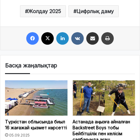
Жолдау 2025
Цифрлық даму
Facebook
X
LinkedIn
VKontakte
Share via Email
Print
Басқа жаңалықтар
Түркістан облысында биыл
Астанада аңызға айналған
16 жағажай қызмет көрсетті
Backstreet Boys тобы
Бейбітшілік пен келісім
05.09.2025
саябағында ағаш